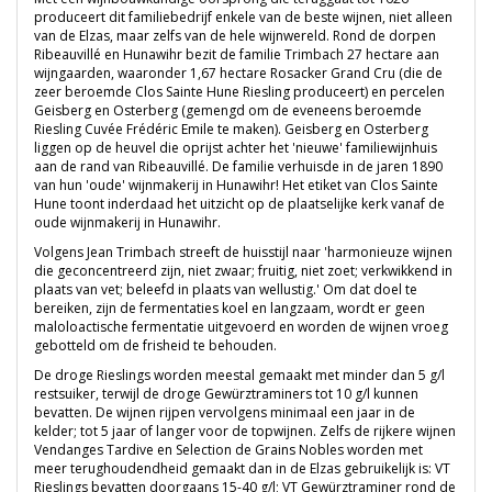
produceert dit familiebedrijf enkele van de beste wijnen, niet alleen
van de Elzas, maar zelfs van de hele wijnwereld. Rond de dorpen
Ribeauvillé en Hunawihr bezit de familie Trimbach 27 hectare aan
wijngaarden, waaronder 1,67 hectare Rosacker Grand Cru (die de
zeer beroemde Clos Sainte Hune Riesling produceert) en percelen
Geisberg en Osterberg (gemengd om de eveneens beroemde
Riesling Cuvée Frédéric Emile te maken). Geisberg en Osterberg
liggen op de heuvel die oprijst achter het 'nieuwe' familiewijnhuis
aan de rand van Ribeauvillé. De familie verhuisde in de jaren 1890
van hun 'oude' wijnmakerij in Hunawihr! Het etiket van Clos Sainte
Hune toont inderdaad het uitzicht op de plaatselijke kerk vanaf de
oude wijnmakerij in Hunawihr.
Volgens Jean Trimbach streeft de huisstijl naar 'harmonieuze wijnen
die geconcentreerd zijn, niet zwaar; fruitig, niet zoet; verkwikkend in
plaats van vet; beleefd in plaats van wellustig.' Om dat doel te
bereiken, zijn de fermentaties koel en langzaam, wordt er geen
maloloactische fermentatie uitgevoerd en worden de wijnen vroeg
gebotteld om de frisheid te behouden.
De droge Rieslings worden meestal gemaakt met minder dan 5 g/l
restsuiker, terwijl de droge Gewürztraminers tot 10 g/l kunnen
bevatten. De wijnen rijpen vervolgens minimaal een jaar in de
kelder; tot 5 jaar of langer voor de topwijnen. Zelfs de rijkere wijnen
Vendanges Tardive en Selection de Grains Nobles worden met
meer terughoudendheid gemaakt dan in de Elzas gebruikelijk is: VT
Rieslings bevatten doorgaans 15-40 g/l; VT Gewürztraminer rond de