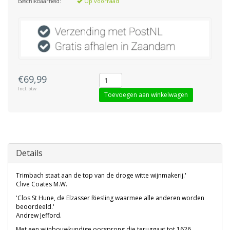
Beschikbaarheid:
Op voorraad
€69,99
Incl. btw
Toevoegen aan winkelwagen
Details
Trimbach staat aan de top van de droge witte wijnmakerij.'
Clive Coates M.W.
'Clos St Hune, de Elzasser Riesling waarmee alle anderen worden
beoordeeld.'
Andrew Jefford.
Met een wijnbouwkundige oorsprong die teruggaat tot 1626