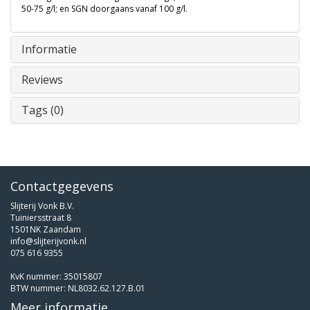
50-75 g/l; en SGN doorgaans vanaf 100 g/l.
Informatie
Reviews
Tags (0)
Contactgegevens
Slijterij Vonk B.V.
Tuiniersstraat 8
1501NK Zaandam
info@slijterijvonk.nl
075 616 9355
KvK nummer: 35015807
BTW nummer: NL8032.62.127.B.01
Meer informatie