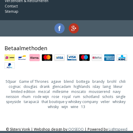
Verzenden & Retourneren
Contact
Sitemap
Betaalmethoden
50jaar
Game of Thrones
agave
blend
bottega
brandy
brohl
chili
cognac
douglas
drank
glencadam
highlands
islay
laing
likeur
limited edition
mezcal
millesime
moscato
mousserend
navy
neisson
rhum
rode wijn
rose
royal
rum
schotland
schots
single
speyside
tarapacá
that boutique-y whiskey company
velier
whiskey
whisky
wijn
wine
13
© Slijterij Vonk | Webshop design by
OOSEOO
| Powered by
Lightspeed