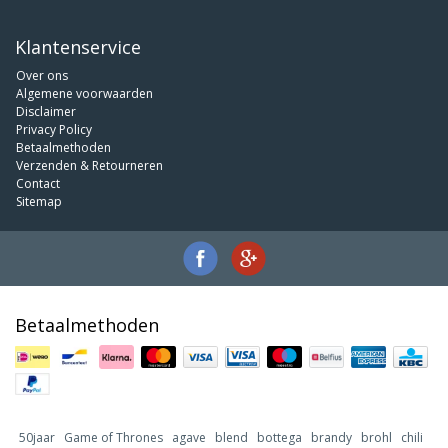
Klantenservice
Over ons
Algemene voorwaarden
Disclaimer
Privacy Policy
Betaalmethoden
Verzenden & Retourneren
Contact
Sitemap
Betaalmethoden
50jaar
Game of Thrones
agave
blend
bottega
brandy
brohl
chili