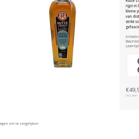
Rutte's
rijpt i
kleine 
van dist
strikt 
gefasc
Artikel
Beschikb
Levertijd
€49,
Incl. btw
gen om te vergelijken