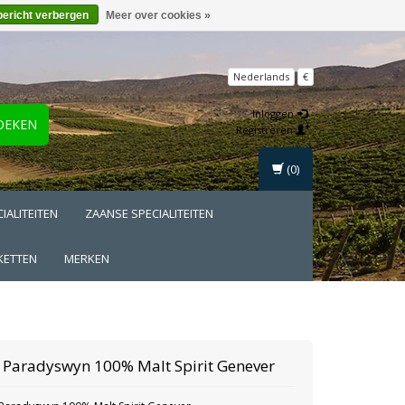
bericht verbergen
Meer over cookies »
Nederlands
€
Inloggen
OEKEN
Registreren
(0)
IALITEITEN
ZAANSE SPECIALITEITEN
KETTEN
MERKEN
Paradyswyn 100% Malt Spirit Genever