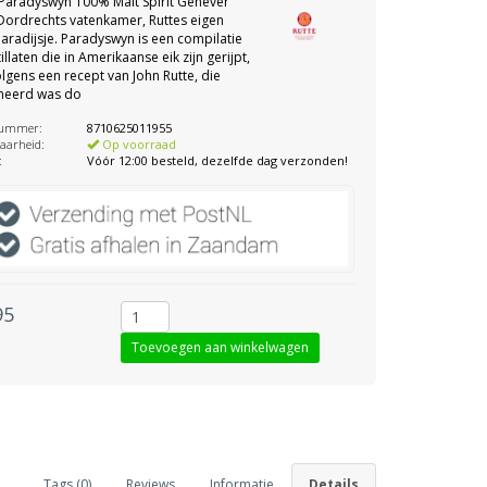
 Paradyswyn 100% Malt Spirit Genever
n Dordrechts vatenkamer, Ruttes eigen
paradijsje. Paradyswyn is een compilatie
illaten die in Amerikaanse eik zijn gerijpt,
volgens een recept van John Rutte, die
ineerd was do
nummer:
8710625011955
aarheid:
Op voorraad
:
Vóór 12:00 besteld, dezelfde dag verzonden!
95
Tags (0)
Reviews
Informatie
Details