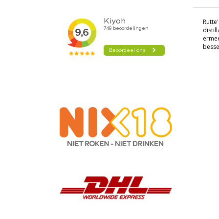
Rutte
distil
ermee
besse