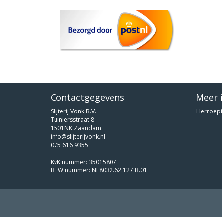
Contactgegevens
Meer 
Slijterij Vonk B.V.
Herroepi
Tuiniersstraat 8
1501NK Zaandam
info@slijterijvonk.nl
075 616 9355
KvK nummer: 35015807
BTW nummer: NL8032.62.127.B.01