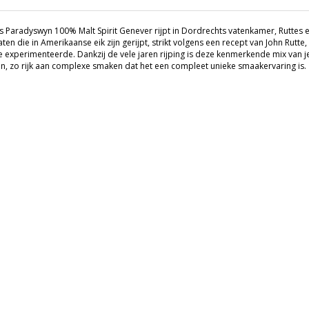
's Paradyswyn 100% Malt Spirit Genever rijpt in Dordrechts vatenkamer, Ruttes e
laten die in Amerikaanse eik zijn gerijpt, strikt volgens een recept van John Rutt
 experimenteerde. Dankzij de vele jaren rijping is deze kenmerkende mix van je
n, zo rijk aan complexe smaken dat het een compleet unieke smaakervaring is.