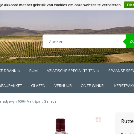
 je akkoord met het gebruik van cookies om onze website te verbeteren.
Dit 
Z
KE DRANK
RUM
AZIATISCHE SPECIALITEITEN
SPAANSE SPEC
DEAUPAKKET
GLAZEN
VERHUUR
ONZE WINKEL
KERSTPAK
aradyswyn 100% Malt Spirit Genever
Rutte