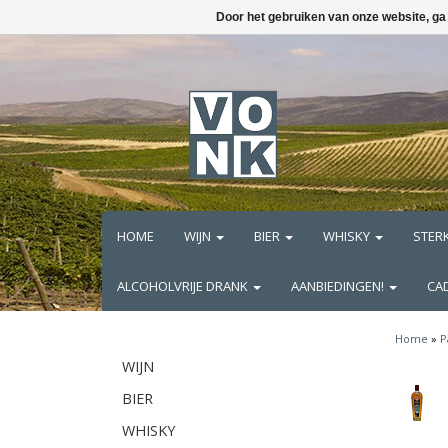
Door het gebruiken van onze website, ga
HOME
WIJN
BIER
WHISKY
STER
ALCOHOLVRIJE DRANK
AANBIEDINGEN!
CA
Home
»
P
WIJN
BIER
WHISKY