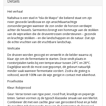
Details
Het verhaal
Naltahua is een stad in “Isla de Maipo” die bekend staat om zijn
rivier-gevoede landbouw en zijn ansichtkaartachtige
zonsondergangen wanneer de zon onder de horizon verdwijnt
achter de heuvels. Sarmientos brengt een hommage aan de stokken
van de wijnranken die de druiventrossen ondersteunen – gezonde
en krachtige stokken – en die landschappen en de natuur. Dat zijn
de echte vruchten van dit vruchtbare landschap.
Vinificatie
De druiven worden geoogst en verwerkt in de kelder waarna zij
klaar zijn om de fermentatie te starten. Deze vindt plaats in
roestvrijstalen tanks bij een temperatuur tussen 24°C en 28°C.
Dagelijkse wordt de most overgepompt, dit gebeurt natuurlijk
minder vaak wanneer fermentatie vordert. Zodra de gisting is
voltooid, wordt 100% van de wijn gerijpt in contact met eikenhout.
Proefnotitie
Kleur: Robijnrood
Geur: Verse tonen van rijpe peer, rood fruit, kruidige en peperige
tinten. Samen vormen zij de typisch klassieke smaak van een Merlot.
Combineer dit met een zachte geur van geroosterd hout en je hebt