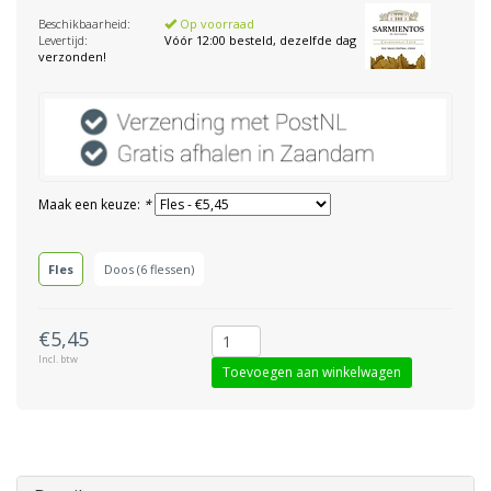
Beschikbaarheid:
Op voorraad
Levertijd:
Vóór 12:00 besteld, dezelfde dag
verzonden!
Maak een keuze:
*
Fles
Doos (6 flessen)
€5,45
Incl. btw
Toevoegen aan winkelwagen