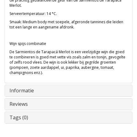
de prachtig gebalanceerde geur van de Sarmientos de Tarapacá
Merlot.
Serveertemperatuur: 14 °C.
Smaak: Medium body met soepele, afgeronde tannines die leiden
tot een lange en aangename afdronk.
Wijn spijs combinatie
De Sarmientos de Tarapacá Merlot is een veelzijdige wijn die goed
te combineren is goed met vette vis zoals zalm en tonijn, gevogelte
of zelfs rood vlees. De wijn is ook lekker bij gegrilde groenten
(pompoen, zoete aardappel, ui, paprika, aubergine, tomaat,
champignons enz.).
Informatie
Reviews
Tags (0)