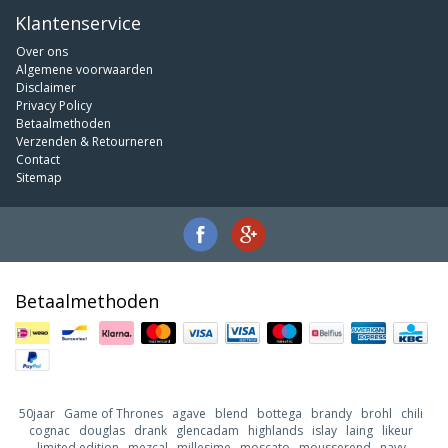
Klantenservice
Over ons
Algemene voorwaarden
Disclaimer
Privacy Policy
Betaalmethoden
Verzenden & Retourneren
Contact
Sitemap
Betaalmethoden
50jaar
Game of Thrones
agave
blend
bottega
brandy
brohl
chili
cognac
douglas
drank
glencadam
highlands
islay
laing
likeur
limited edition
mezcal
millesime
moscato
mousserend
navy