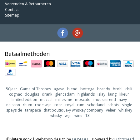
Verzenden & Retourneren
Contact
Sitemap
Betaalmethoden
50jaar
Game of Thrones
agave
blend
bottega
brandy
brohl
chili
cognac
douglas
drank
glencadam
highlands
islay
laing
likeur
limited edition
mezcal
millesime
moscato
mousserend
navy
neisson
rhum
rode wijn
rose
royal
rum
schotland
schots
single
speyside
tarapacá
that boutique-y whiskey company
velier
whiskey
whisky
wijn
wine
13
© Slijterij Vonk | Webshop design by
OOSEOO
| Powered by
Lightspeed