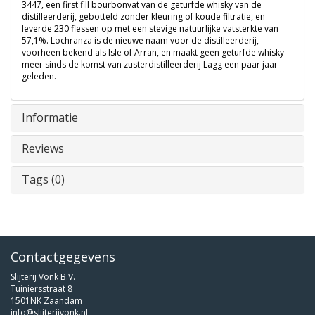
3447, een first fill bourbonvat van de geturfde whisky van de
distilleerderij, gebotteld zonder kleuring of koude filtratie, en
leverde 230 flessen op met een stevige natuurlijke vatsterkte van
57,1%. Lochranza is de nieuwe naam voor de distilleerderij,
voorheen bekend als Isle of Arran, en maakt geen geturfde whisky
meer sinds de komst van zusterdistilleerderij Lagg een paar jaar
geleden.
Informatie
Reviews
Tags (0)
Contactgegevens
Slijterij Vonk B.V.
Tuiniersstraat 8
1501NK Zaandam
info@slijterijvonk.nl