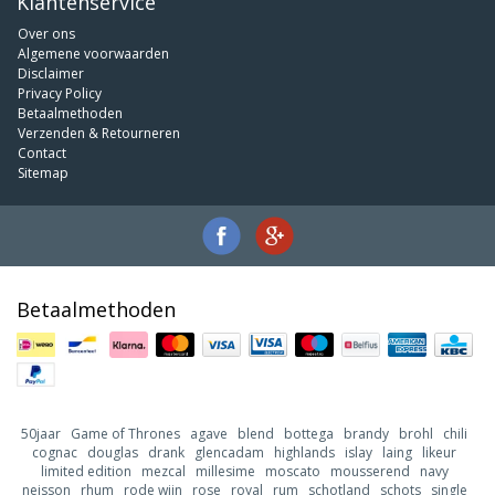
Klantenservice
Over ons
Algemene voorwaarden
Disclaimer
Privacy Policy
Betaalmethoden
Verzenden & Retourneren
Contact
Sitemap
Betaalmethoden
50jaar
Game of Thrones
agave
blend
bottega
brandy
brohl
chili
cognac
douglas
drank
glencadam
highlands
islay
laing
likeur
limited edition
mezcal
millesime
moscato
mousserend
navy
neisson
rhum
rode wijn
rose
royal
rum
schotland
schots
single