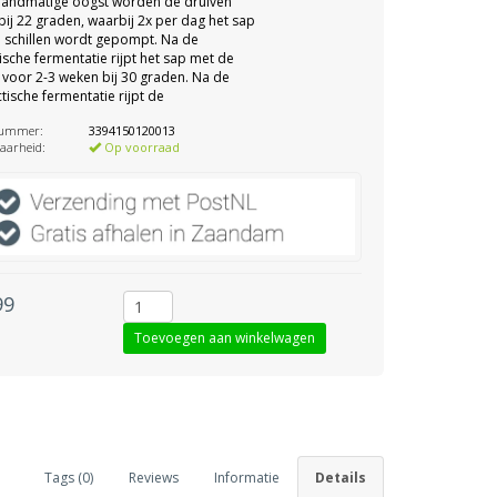
handmatige oogst worden de druiven
 bij 22 graden, waarbij 2x per dag het sap
 schillen wordt gepompt. Na de
ische fermentatie rijpt het sap met de
n voor 2-3 weken bij 30 graden. Na de
tische fermentatie rijpt de
nummer:
3394150120013
aarheid:
Op voorraad
99
Tags (0)
Reviews
Informatie
Details