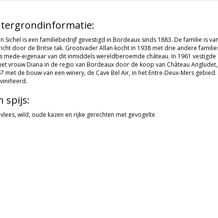
tergrondinformatie:
n Sichel is een familiebedrijf gevestigd in Bordeaux sinds 1883. De familie is 
icht door de Britse tak. Grootvader Allan kocht in 1938 met drie andere familie
s mede-eigenaar van dit inmiddels wereldberoemde château. In 1961 vestigde zij
met vrouw Diana in de regio van Bordeaux door de koop van Château Angludet, e
67 met de bouw van een winery, de Cave Bel Air, in het Entre-Deux-Mers gebied
vinifieerd.
n spijs:
vlees, wild, oude kazen en rijke gerechten met gevogelte