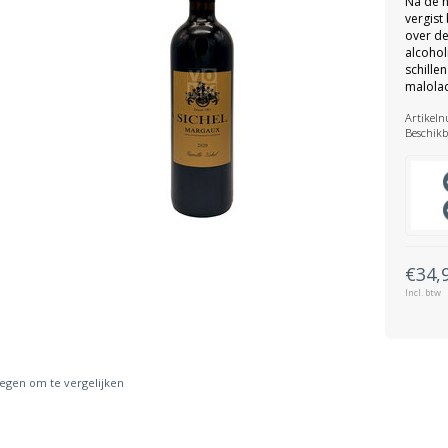
Na de 
vergist
over de
alcohol
schille
malolac
Artikel
Beschikb
€34,
Incl. btw
gen om te vergelijken