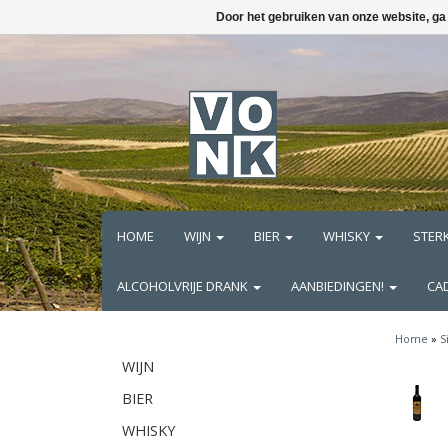
Door het gebruiken van onze website, ga
HOME
WIJN
BIER
WHISKY
STER
ALCOHOLVRIJE DRANK
AANBIEDINGEN!
CA
Home
»
S
WIJN
BIER
WHISKY