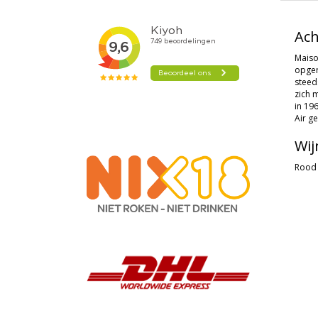
Ach
Maiso
opger
steed
zich 
in 19
Air ge
Wij
Rood 