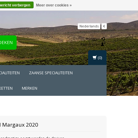
bericht verbergen
Meer over cookies »
Nederlands
€
Inloggen
OEKEN
Registreren
(0)
IALITEITEN
ZAANSE SPECIALITEITEN
KETTEN
MERKEN
el Margaux 2020