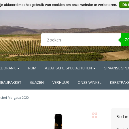
 je akkoord met het gebruik van cookies om onze website te verbeteren.
Dit 
Z
KE DRANK
RUM
AZIATISCHE SPECIALITEITEN
SPAANSE SPEC
DEAUPAKKET
GLAZEN
VERHUUR
ONZE WINKEL
KERSTPAK
ichel Margaux 2020
Sich