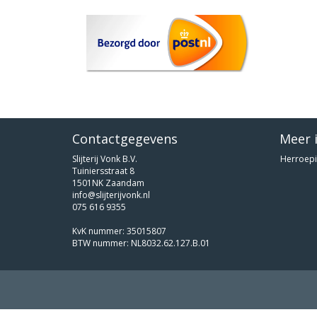
Contactgegevens
Meer 
Slijterij Vonk B.V.
Herroepi
Tuiniersstraat 8
1501NK Zaandam
info@slijterijvonk.nl
075 616 9355
KvK nummer: 35015807
BTW nummer: NL8032.62.127.B.01