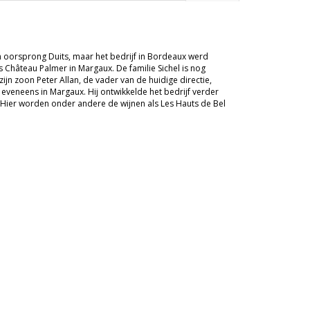
van oorsprong Duits, maar het bedrijf in Bordeaux werd
s Château Palmer in Margaux. De familie Sichel is nog
n zoon Peter Allan, de vader van de huidige directie,
veneens in Margaux. Hij ontwikkelde het bedrijf verder
. Hier worden onder andere de wijnen als Les Hauts de Bel