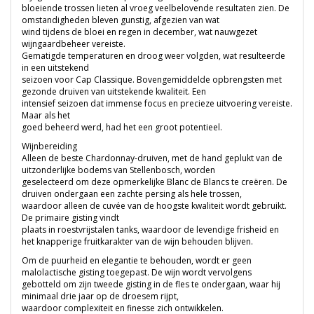
bloeiende trossen lieten al vroeg veelbelovende resultaten zien. De
omstandigheden bleven gunstig, afgezien van wat
wind tijdens de bloei en regen in december, wat nauwgezet
wijngaardbeheer vereiste.
Gematigde temperaturen en droog weer volgden, wat resulteerde
in een uitstekend
seizoen voor Cap Classique. Bovengemiddelde opbrengsten met
gezonde druiven van uitstekende kwaliteit. Een
intensief seizoen dat immense focus en precieze uitvoering vereiste.
Maar als het
goed beheerd werd, had het een groot potentieel.
Wijnbereiding
Alleen de beste Chardonnay-druiven, met de hand geplukt van de
uitzonderlijke bodems van Stellenbosch, worden
geselecteerd om deze opmerkelijke Blanc de Blancs te creëren. De
druiven ondergaan een zachte persing als hele trossen,
waardoor alleen de cuvée van de hoogste kwaliteit wordt gebruikt.
De primaire gisting vindt
plaats in roestvrijstalen tanks, waardoor de levendige frisheid en
het knapperige fruitkarakter van de wijn behouden blijven.
Om de puurheid en elegantie te behouden, wordt er geen
malolactische gisting toegepast. De wijn wordt vervolgens
gebotteld om zijn tweede gisting in de fles te ondergaan, waar hij
minimaal drie jaar op de droesem rijpt,
waardoor complexiteit en finesse zich ontwikkelen.