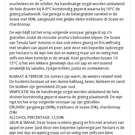
vruchtvlees en de schillen. Na handmatige oogst worden uitsluitend
de hele druiven bij 8-9°C kortstondig geperst waarna bij 16°C de
gisting plaatsvindt. Garganega is de belangrijkste variëteit in de
Soave met 90%, aangevuld met gelijke delen trebbiano di Soave en
chardonnay.
De wijn blijft tot het erop volgende voorjaar gelagerd op z'n
gistcellen zodat de mooiste aroma's behouden blijven. De Soave
van Tenuta Sant' Antonio is dan ook intens geurig en fris witfruitig
met smaken van appel en peer. Juist door een beperkte opbrengst
per hectare is de wijn niet dun en waterig maar vol en vettig met
zelfs een klein botertje in de smaak. Koel geschonken tussen 10-
15°C is het een lekkere genietwijn dus vol sap en verrassend
smakelijk bij salades, rijstgerechten, pasta en zoetwatervis.
KLIMAAT & TERROIR: De zomers zijn warm, de winters relatief mild.
De bodems bestaan uit een dunne kalklaag, keien, kleileem en zand.
De stokken zijn gemiddeld 20 jaar oud.
VINIFICATIE: Na de handmatige oogst worden uitsluitend de hele
druiven kortstondig geperst waarna de gisting plaatsvindt. De wijn
rijpt tot het erop volgende voorjaar op zijn gistcellen.
DRUIVEN: garganega (90%), trebbiano di soave (5%), chardonnay
(5%)
ALCOHOL PERCENTAGE: 12,50%
GEUR & SMAAK: Deze Soave is intens geurig en fris met aroma’s van
appel en peer. Juist door een beperkte opbrengst per hectare is de
wijn niet dun en waterig maar vol en vettig met zelfs een klein