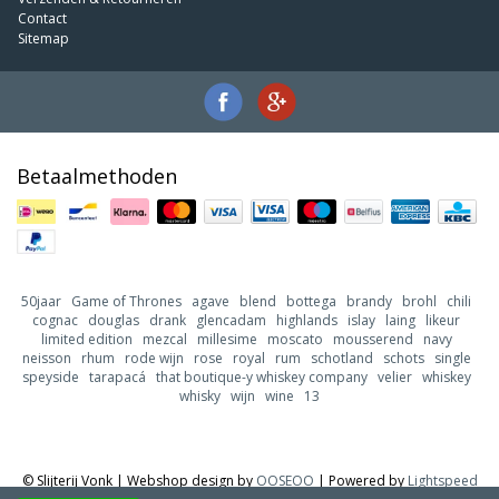
Contact
Sitemap
Betaalmethoden
50jaar
Game of Thrones
agave
blend
bottega
brandy
brohl
chili
cognac
douglas
drank
glencadam
highlands
islay
laing
likeur
limited edition
mezcal
millesime
moscato
mousserend
navy
neisson
rhum
rode wijn
rose
royal
rum
schotland
schots
single
speyside
tarapacá
that boutique-y whiskey company
velier
whiskey
whisky
wijn
wine
13
© Slijterij Vonk | Webshop design by
OOSEOO
| Powered by
Lightspeed