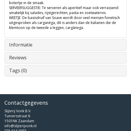
botertje in de smaak.
SERVEERSUGGESTIE: Te serveren als aperitief maar ook verrassend
smakelijk bij salades, rijstgerechten, pasta en zoetwatervis.
WEETJE: De basisdruif van Soave wordt door veel mensen fonetisch
uitgesproken als carganèga, dit is anders dan de Italianen die de
klemtoon op de tweede a leggen, cargànega.
Informatie
Reviews
Tags (0)
Contactgegevens
Slijterij Vonk B.V.
Tuiniersstraat 8
1501NK Zaandam
info@slijterijvonk.nl
075 616 9355