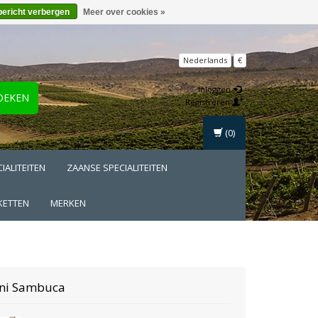
bericht verbergen
Meer over cookies »
Nederlands
€
Inloggen
OEKEN
Registreren
(0)
IALITEITEN
ZAANSE SPECIALITEITEN
KETTEN
MERKEN
ni
Sambuca