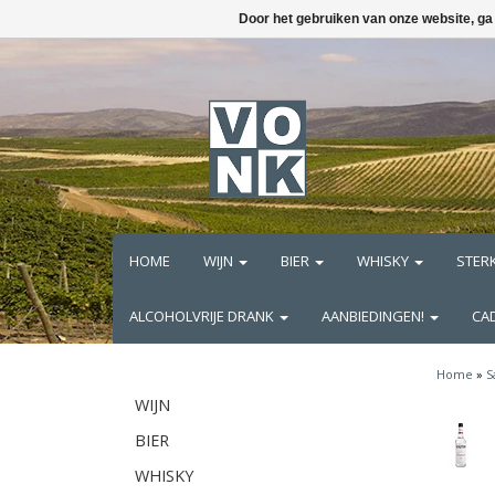
Door het gebruiken van onze website, ga
HOME
WIJN
BIER
WHISKY
STER
ALCOHOLVRIJE DRANK
AANBIEDINGEN!
CA
Home
»
S
WIJN
BIER
WHISKY