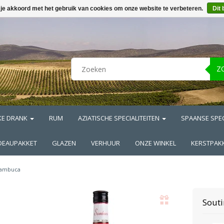
 je akkoord met het gebruik van cookies om onze website te verbeteren.
Dit 
Z
KE DRANK
RUM
AZIATISCHE SPECIALITEITEN
SPAANSE SPEC
DEAUPAKKET
GLAZEN
VERHUUR
ONZE WINKEL
KERSTPAK
ambuca
Souti