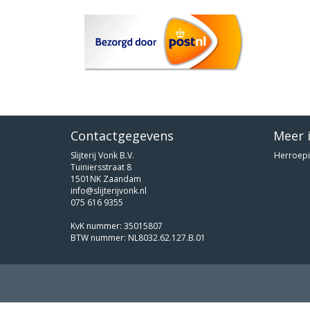
Contactgegevens
Meer 
Slijterij Vonk B.V.
Herroepi
Tuiniersstraat 8
1501NK Zaandam
info@slijterijvonk.nl
075 616 9355
KvK nummer: 35015807
BTW nummer: NL8032.62.127.B.01