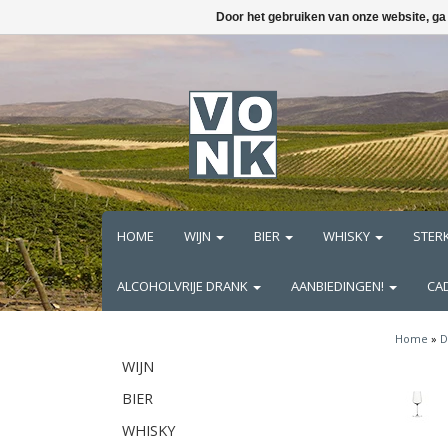
Door het gebruiken van onze website, ga
HOME
WIJN
BIER
WHISKY
STER
ALCOHOLVRIJE DRANK
AANBIEDINGEN!
CA
Home
»
D
WIJN
BIER
WHISKY