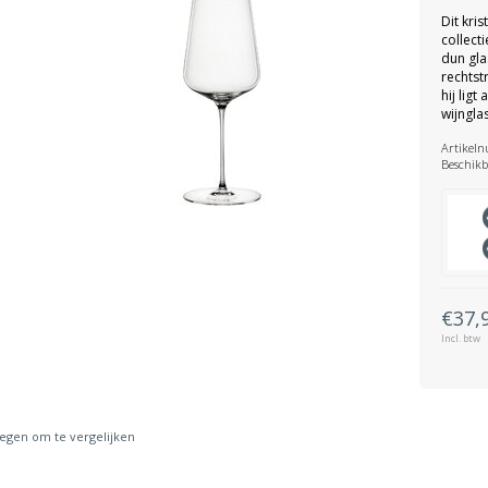
Dit kris
collect
dun glas
rechtst
hij ligt
wijnglas
Artikel
Beschikb
€37,
Incl. btw
gen om te vergelijken