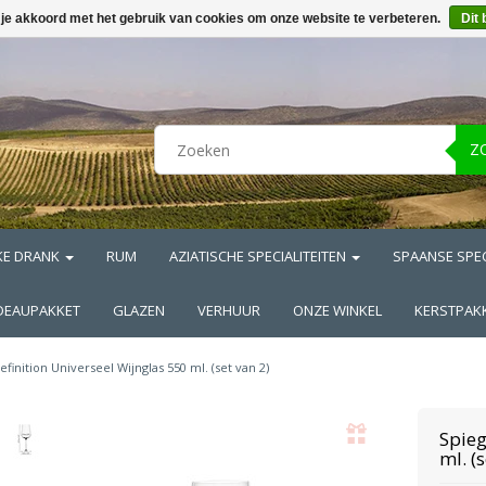
 je akkoord met het gebruik van cookies om onze website te verbeteren.
Dit 
Z
KE DRANK
RUM
AZIATISCHE SPECIALITEITEN
SPAANSE SPEC
DEAUPAKKET
GLAZEN
VERHUUR
ONZE WINKEL
KERSTPAK
efinition Universeel Wijnglas 550 ml. (set van 2)
Spie
ml. (