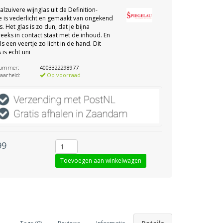
talzuivere wijnglas uit de Definition-
ie is vederlicht en gemaakt van ongekend
. Het glas is zo dun, dat je bijna
reeks in contact staat met de inhoud. En
 als een veertje zo licht in de hand. Dit
 is echt uni
nummer:
4003322298977
aarheid:
Op voorraad
99