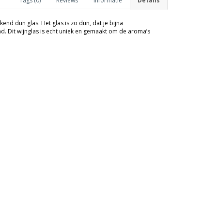
Tags (0)
Reviews
Informatie
Details
kend dun glas. Het glas is zo dun, dat je bijna
hand. Dit wijnglas is echt uniek en gemaakt om de aroma’s