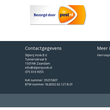
Contactgegevens
Meer 
Slijterij Vonk B.V.
Herroepi
Tuiniersstraat 8
1501NK Zaandam
info@slijterijvonk.nl
075 616 9355
KvK nummer: 35015807
BTW nummer: NL8032.62.127.B.01