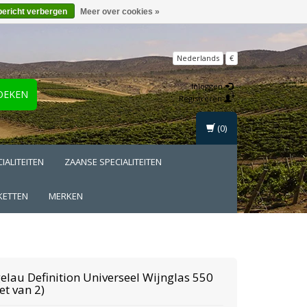
bericht verbergen
Meer over cookies »
Nederlands
€
Inloggen
OEKEN
Registreren
(0)
IALITEITEN
ZAANSE SPECIALITEITEN
KETTEN
MERKEN
gelau
Definition Universeel Wijnglas 550
set van 2)