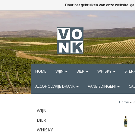
Door het gebruiken van onze website, ga
HOME
WIJN
BIER
WHISKY
STER
ALCOHOLVRIJE DRANK
AANBIEDINGEN!
CA
Home
»
S
WIJN
BIER
WHISKY