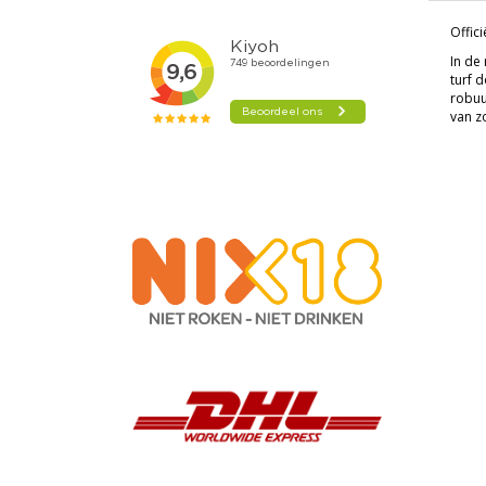
Offici
In de
turf 
robuu
van z