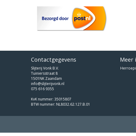
Contactgegevens
Meer 
Slijterij Vonk B.V.
Herroepi
Tuiniersstraat 8
1501NK Zaandam
info@slijterijvonk.nl
075 616 9355
KvK nummer: 35015807
BTW nummer: NL8032.62.127.B.01