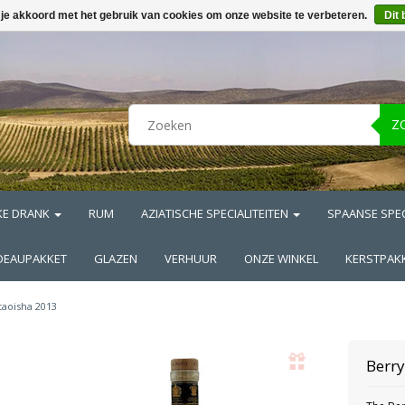
 je akkoord met het gebruik van cookies om onze website te verbeteren.
Dit 
Z
KE DRANK
RUM
AZIATISCHE SPECIALITEITEN
SPAANSE SPEC
DEAUPAKKET
GLAZEN
VERHUUR
ONZE WINKEL
KERSTPAK
taoisha 2013
Berr