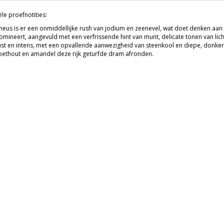
ële proefnotities:
 neus is er een onmiddellijke rush van jodium en zeenevel, wat doet denken aan
domineert, aangevuld met een verfrissende hint van munt, delicate tonen van lich
st en intens, met een opvallende aanwezigheid van steenkool en diepe, donkere r
oethout en amandel deze rijk geturfde dram afronden.