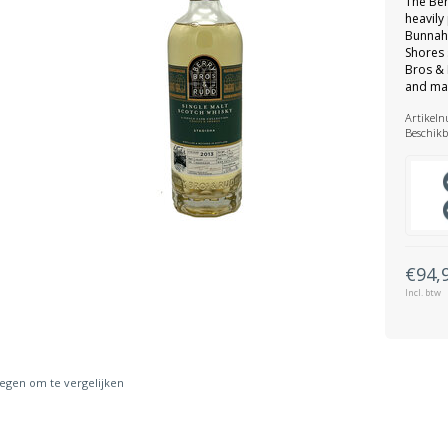
The Ber
heavily
Bunnaha
Shores 
Bros & 
and ma
Artikel
Beschikb
€94,
Incl. btw
gen om te vergelijken