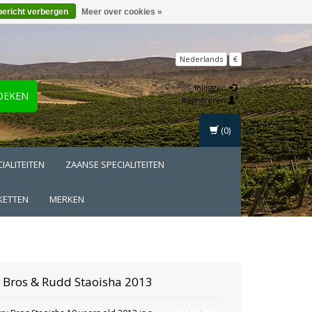
bericht verbergen
Meer over cookies »
Nederlands
€
Inloggen
OEKEN
Registreren
(0)
IALITEITEN
ZAANSE SPECIALITEITEN
KETTEN
MERKEN
y Bros & Rudd
Staoisha 2013