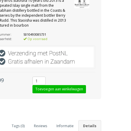
ry Bros Staoisha 10 years old 2013 is a
 peated Islay single malt from the
bhain distillery bottled in the Coasts &
series by the independent bottler Berry
Rudd. This Staoisha was distilled in 2013
tured in bourbon
nummer:
5010493085731
aarheid:
Op voorraad
99
Tags (0)
Reviews
Informatie
Details