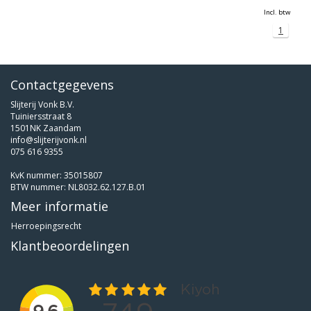
Incl. btw
1
Contactgegevens
Slijterij Vonk B.V.
Tuiniersstraat 8
1501NK Zaandam
info@slijterijvonk.nl
075 616 9355
KvK nummer: 35015807
BTW nummer: NL8032.62.127.B.01
Meer informatie
Herroepingsrecht
Klantbeoordelingen