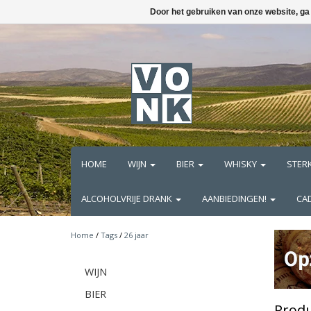
Door het gebruiken van onze website, ga
HOME
WIJN
BIER
WHISKY
STER
ALCOHOLVRIJE DRANK
AANBIEDINGEN!
CA
Home
/
Tags
/
26 jaar
WIJN
BIER
Produ