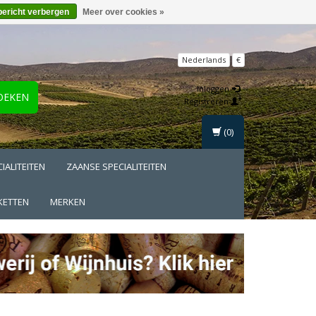
bericht verbergen
Meer over cookies »
Nederlands
€
Inloggen
OEKEN
Registreren
(0)
IALITEITEN
ZAANSE SPECIALITEITEN
KETTEN
MERKEN