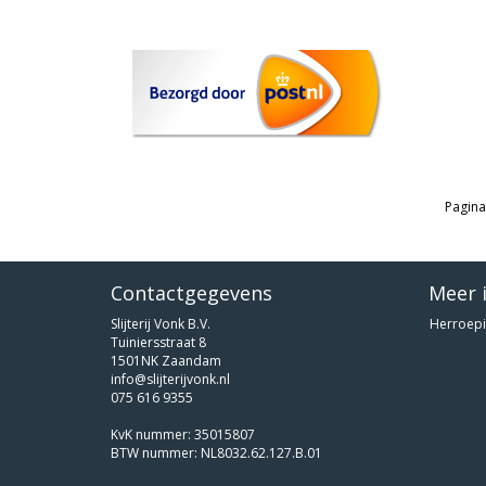
Pagina
Contactgegevens
Meer 
Slijterij Vonk B.V.
Herroepi
Tuiniersstraat 8
1501NK Zaandam
info@slijterijvonk.nl
075 616 9355
KvK nummer: 35015807
BTW nummer: NL8032.62.127.B.01