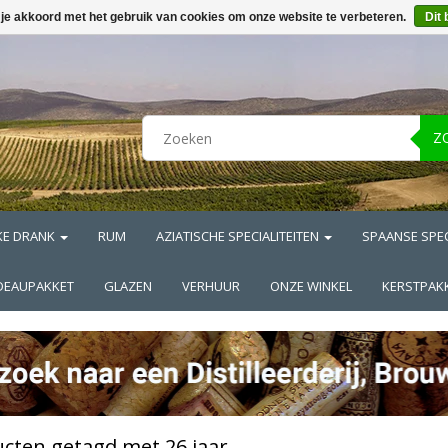
 je akkoord met het gebruik van cookies om onze website te verbeteren.
Dit 
Z
KE DRANK
RUM
AZIATISCHE SPECIALITEITEN
SPAANSE SPEC
DEAUPAKKET
GLAZEN
VERHUUR
ONZE WINKEL
KERSTPAK
cten getagd met 26 jaar