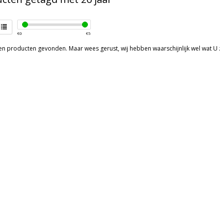
€
0
€
5
een producten gevonden. Maar wees gerust, wij hebben waarschijnlijk wel wat U