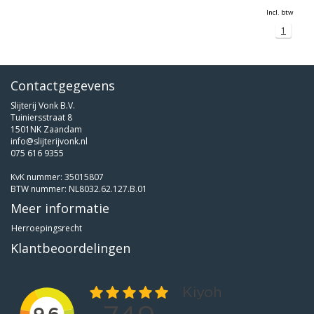
Incl. btw
1
Contactgegevens
Slijterij Vonk B.V.
Tuiniersstraat 8
1501NK Zaandam
info@slijterijvonk.nl
075 616 9355
KvK nummer: 35015807
BTW nummer: NL8032.62.127.B.01
Meer informatie
Herroepingsrecht
Klantbeoordelingen