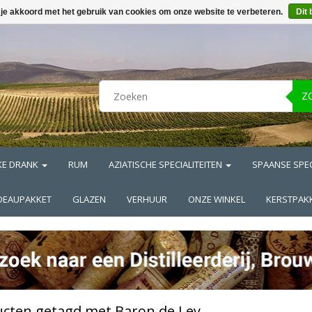
 je akkoord met het gebruik van cookies om onze website te verbeteren.
Dit 
Z
KE DRANK
RUM
AZIATISCHE SPECIALITEITEN
SPAANSE SPEC
DEAUPAKKET
GLAZEN
VERHUUR
ONZE WINKEL
KERSTPAK
cten getagd met Baron de Ley