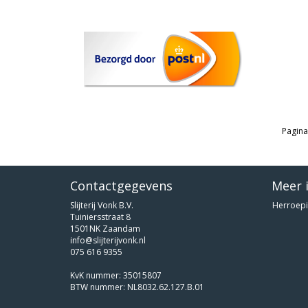
Pagina
Contactgegevens
Meer 
Slijterij Vonk B.V.
Herroepi
Tuiniersstraat 8
1501NK Zaandam
info@slijterijvonk.nl
075 616 9355
KvK nummer: 35015807
BTW nummer: NL8032.62.127.B.01