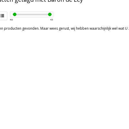
€
0
€
5
een producten gevonden. Maar wees gerust, wij hebben waarschijnlijk wel wat U