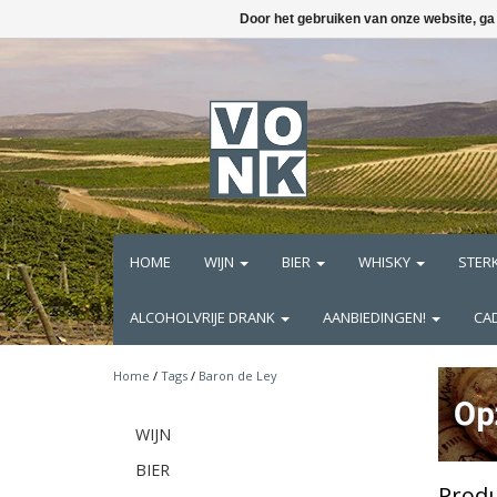
Door het gebruiken van onze website, ga
HOME
WIJN
BIER
WHISKY
STER
ALCOHOLVRIJE DRANK
AANBIEDINGEN!
CA
Home
/
Tags
/
Baron de Ley
WIJN
BIER
Produ