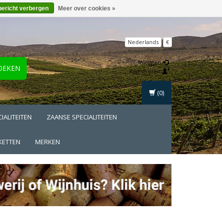
bericht verbergen
Meer over cookies »
Nederlands
€
Inloggen
OEKEN
Registreren
(0)
IALITEITEN
ZAANSE SPECIALITEITEN
KETTEN
MERKEN