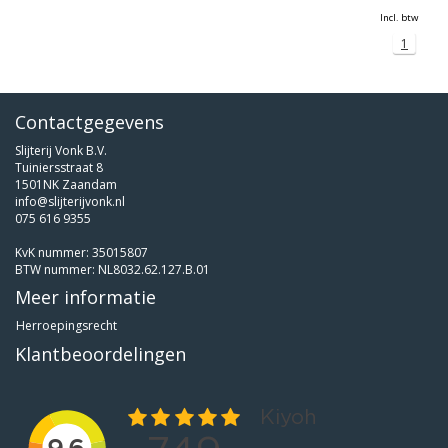
Incl. btw
1
Contactgegevens
Slijterij Vonk B.V.
Tuiniersstraat 8
1501NK Zaandam
info@slijterijvonk.nl
075 616 9355
KvK nummer: 35015807
BTW nummer: NL8032.62.127.B.01
Meer informatie
Herroepingsrecht
Klantbeoordelingen