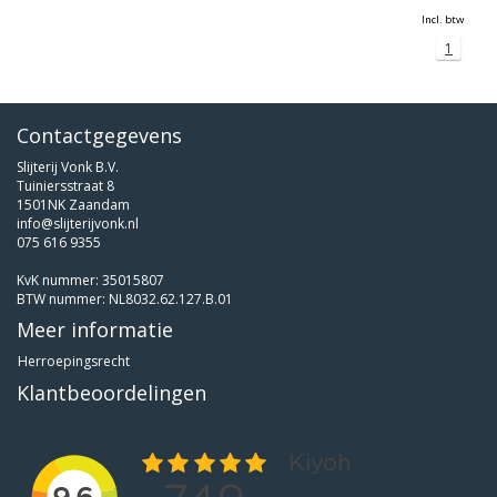
Incl. btw
1
Contactgegevens
Slijterij Vonk B.V.
Tuiniersstraat 8
1501NK Zaandam
info@slijterijvonk.nl
075 616 9355
KvK nummer: 35015807
BTW nummer: NL8032.62.127.B.01
Meer informatie
Herroepingsrecht
Klantbeoordelingen