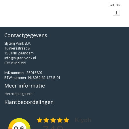
Incl. btw
1
Contactgegevens
Slijterij Vonk B.V.
Tuiniersstraat 8
1501NK Zaandam
info@slijterijvonk.nl
075 616 9355
KvK nummer: 35015807
BTW nummer: NL8032.62.127.B.01
Meer informatie
Herroepingsrecht
Klantbeoordelingen