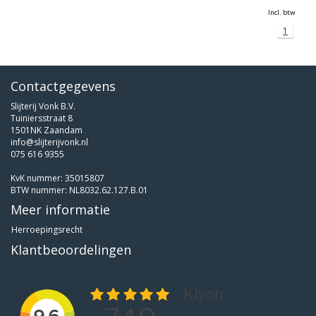
Incl. btw
1
Contactgegevens
Slijterij Vonk B.V.
Tuiniersstraat 8
1501NK Zaandam
info@slijterijvonk.nl
075 616 9355
KvK nummer: 35015807
BTW nummer: NL8032.62.127.B.01
Meer informatie
Herroepingsrecht
Klantbeoordelingen