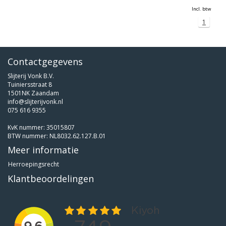
Incl. btw
1
Contactgegevens
Slijterij Vonk B.V.
Tuiniersstraat 8
1501NK Zaandam
info@slijterijvonk.nl
075 616 9355
KvK nummer: 35015807
BTW nummer: NL8032.62.127.B.01
Meer informatie
Herroepingsrecht
Klantbeoordelingen