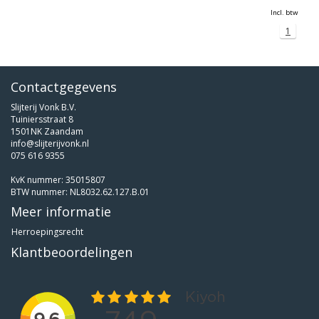
Incl. btw
1
Contactgegevens
Slijterij Vonk B.V.
Tuiniersstraat 8
1501NK Zaandam
info@slijterijvonk.nl
075 616 9355
KvK nummer: 35015807
BTW nummer: NL8032.62.127.B.01
Meer informatie
Herroepingsrecht
Klantbeoordelingen