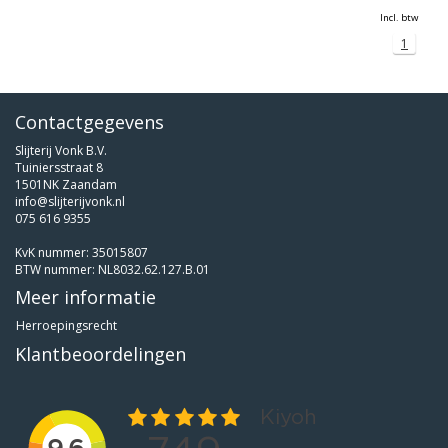
Incl. btw
1
Contactgegevens
Slijterij Vonk B.V.
Tuiniersstraat 8
1501NK Zaandam
info@slijterijvonk.nl
075 616 9355
KvK nummer: 35015807
BTW nummer: NL8032.62.127.B.01
Meer informatie
Herroepingsrecht
Klantbeoordelingen