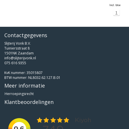
Incl. btw
1
Contactgegevens
Slijterij Vonk B.V.
Tuiniersstraat 8
1501NK Zaandam
info@slijterijvonk.nl
075 616 9355
KvK nummer: 35015807
BTW nummer: NL8032.62.127.B.01
Meer informatie
Herroepingsrecht
Klantbeoordelingen