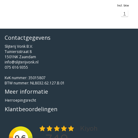
Incl. btw
1
Contactgegevens
Slijterij Vonk B.V.
Tuiniersstraat 8
1501NK Zaandam
info@slijterijvonk.nl
075 616 9355
KvK nummer: 35015807
BTW nummer: NL8032.62.127.B.01
Meer informatie
Herroepingsrecht
Klantbeoordelingen