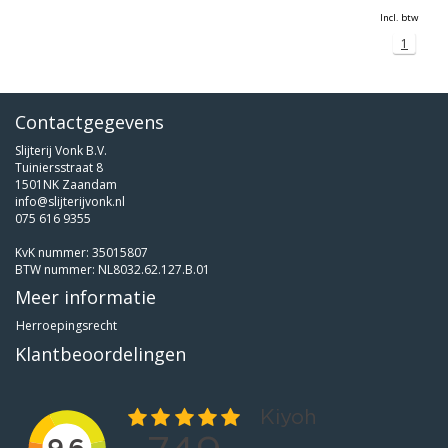
Incl. btw
1
Contactgegevens
Slijterij Vonk B.V.
Tuiniersstraat 8
1501NK Zaandam
info@slijterijvonk.nl
075 616 9355
KvK nummer: 35015807
BTW nummer: NL8032.62.127.B.01
Meer informatie
Herroepingsrecht
Klantbeoordelingen