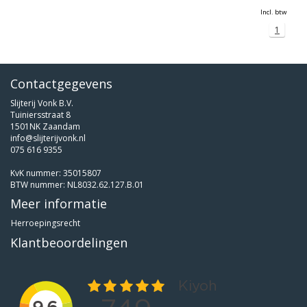
Incl. btw
1
Contactgegevens
Slijterij Vonk B.V.
Tuiniersstraat 8
1501NK Zaandam
info@slijterijvonk.nl
075 616 9355
KvK nummer: 35015807
BTW nummer: NL8032.62.127.B.01
Meer informatie
Herroepingsrecht
Klantbeoordelingen