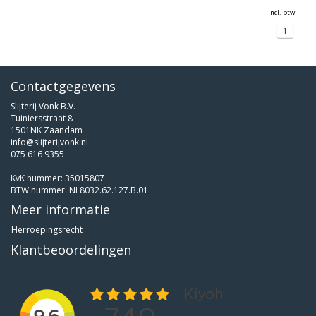
Incl. btw
1
Contactgegevens
Slijterij Vonk B.V.
Tuiniersstraat 8
1501NK Zaandam
info@slijterijvonk.nl
075 616 9355
KvK nummer: 35015807
BTW nummer: NL8032.62.127.B.01
Meer informatie
Herroepingsrecht
Klantbeoordelingen