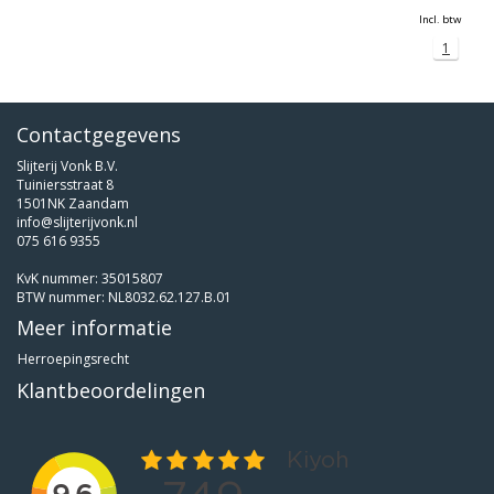
Incl. btw
1
Contactgegevens
Slijterij Vonk B.V.
Tuiniersstraat 8
1501NK Zaandam
info@slijterijvonk.nl
075 616 9355
KvK nummer: 35015807
BTW nummer: NL8032.62.127.B.01
Meer informatie
Herroepingsrecht
Klantbeoordelingen