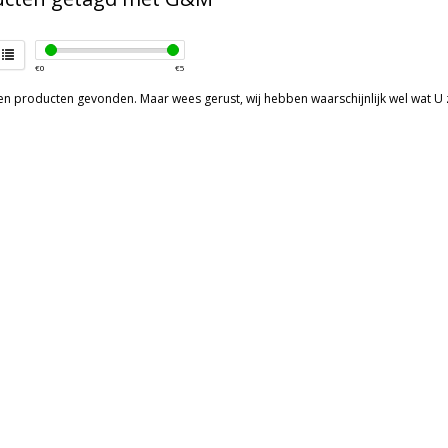
€
0
€
5
een producten gevonden. Maar wees gerust, wij hebben waarschijnlijk wel wat U