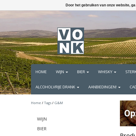
Door het gebruiken van onze website, ga
HOME
WIJN
BIER
WHISKY
STER
ALCOHOLVRIJE DRANK
AANBIEDINGEN!
CA
Home
/
Tags
/
G&M
WIJN
BIER
Prod