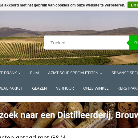
 je akkoord met het gebruik van cookies om onze website te verbeteren.
Dit 
Z
KE DRANK
RUM
AZIATISCHE SPECIALITEITEN
SPAANSE SPEC
DEAUPAKKET
GLAZEN
VERHUUR
ONZE WINKEL
KERSTPAK
ucten getagd met G&M