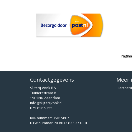
Pagina
Contactgegevens
Meer 
Slijterij Vonk B.V.
Herroepi
Tuiniersstraat 8
1501NK Zaandam
info@slijterijvonk.nl
075 616 9355
KvK nummer: 35015807
BTW nummer: NL8032.62.127.B.01