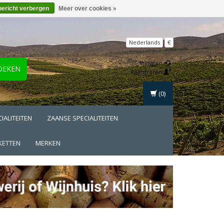
bericht verbergen
Meer over cookies »
Nederlands
€
Inloggen
OEKEN
Registreren
(0)
IALITEITEN
ZAANSE SPECIALITEITEN
KETTEN
MERKEN