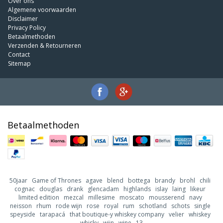
Over ons
Algemene voorwaarden
Disclaimer
Privacy Policy
Betaalmethoden
Verzenden & Retourneren
Contact
Sitemap
Betaalmethoden
50jaar
Game of Thrones
agave
blend
bottega
brandy
brohl
chili
cognac
douglas
drank
glencadam
highlands
islay
laing
likeur
limited edition
mezcal
millesime
moscato
mousserend
navy
neisson
rhum
rode wijn
rose
royal
rum
schotland
schots
single
speyside
tarapacá
that boutique-y whiskey company
velier
whiskey
whisky
wijn
wine
13