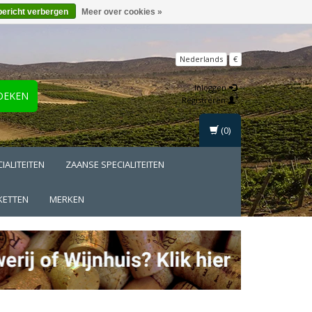
bericht verbergen
Meer over cookies »
Nederlands
€
Inloggen
OEKEN
Registreren
(0)
IALITEITEN
ZAANSE SPECIALITEITEN
KETTEN
MERKEN