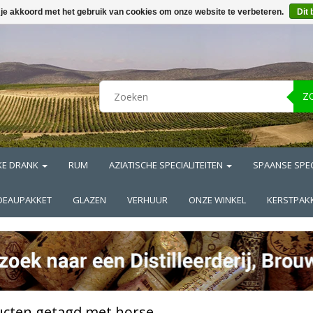
 je akkoord met het gebruik van cookies om onze website te verbeteren.
Dit 
Z
KE DRANK
RUM
AZIATISCHE SPECIALITEITEN
SPAANSE SPEC
DEAUPAKKET
GLAZEN
VERHUUR
ONZE WINKEL
KERSTPAK
cten getagd met horse