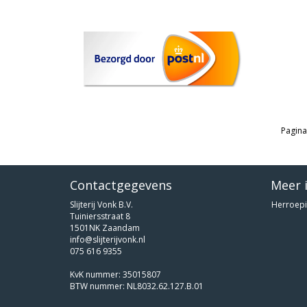
Pagina
Contactgegevens
Meer 
Slijterij Vonk B.V.
Herroepi
Tuiniersstraat 8
1501NK Zaandam
info@slijterijvonk.nl
075 616 9355
KvK nummer: 35015807
BTW nummer: NL8032.62.127.B.01