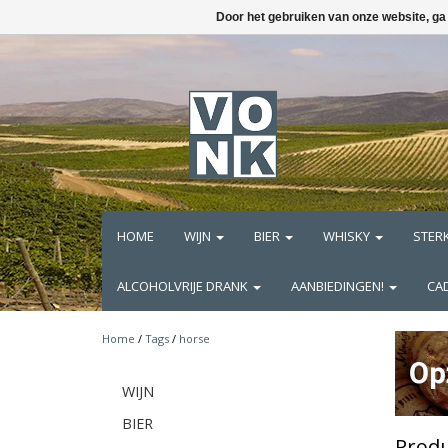
Door het gebruiken van onze website, ga
HOME
WIJN
BIER
WHISKY
STER
ALCOHOLVRIJE DRANK
AANBIEDINGEN!
CA
Home
/
Tags
/
horse
WIJN
BIER
Produ