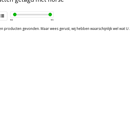
€
0
€
5
een producten gevonden. Maar wees gerust, wij hebben waarschijnlijk wel wat U