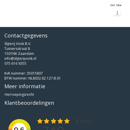
Incl. btw
1
Contactgegevens
Slijterij Vonk B.V.
Tuiniersstraat 8
1501NK Zaandam
info@slijterijvonk.nl
075 616 9355
KvK nummer: 35015807
BTW nummer: NL8032.62.127.B.01
Meer informatie
Herroepingsrecht
Klantbeoordelingen