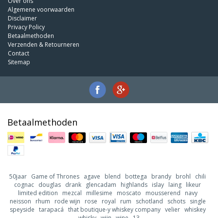
Over ons
Algemene voorwaarden
Disclaimer
Privacy Policy
Betaalmethoden
Verzenden & Retourneren
Contact
Sitemap
Betaalmethoden
50jaar
Game of Thrones
agave
blend
bottega
brandy
brohl
chili
cognac
douglas
drank
glencadam
highlands
islay
laing
likeur
limited edition
mezcal
millesime
moscato
mousserend
navy
neisson
rhum
rode wijn
rose
royal
rum
schotland
schots
single
speyside
tarapacá
that boutique-y whiskey company
velier
whiskey
whisky
wijn
wine
13