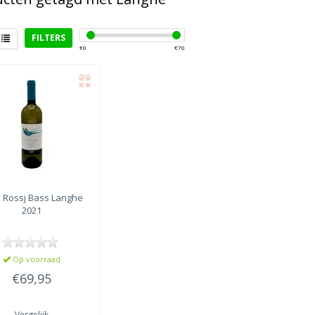
FILTERS
€
0
€
70
er bij
s
(1)
ll gerechten
lades
(1)
a
Rossj Bass Langhe
2021
Op voorraad
€69,95
Vergelijk