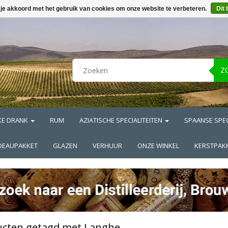
 je akkoord met het gebruik van cookies om onze website te verbeteren.
Dit 
Z
KE DRANK
RUM
AZIATISCHE SPECIALITEITEN
SPAANSE SPEC
DEAUPAKKET
GLAZEN
VERHUUR
ONZE WINKEL
KERSTPAK
ucten getagd met Langhe