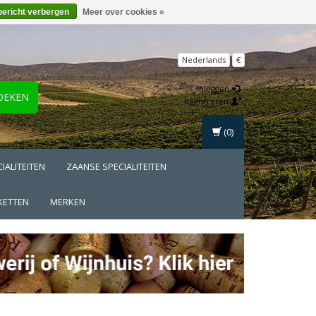
bericht verbergen
Meer over cookies »
Nederlands
€
Inloggen
OEKEN
Registreren
(0)
IALITEITEN
ZAANSE SPECIALITEITEN
KETTEN
MERKEN