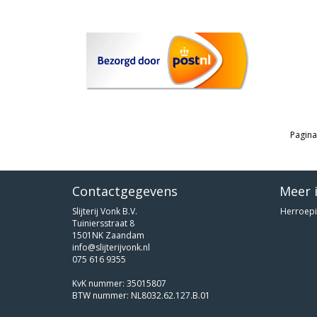
Pagina
Contactgegevens
Meer 
Slijterij Vonk B.V.
Herroepi
Tuiniersstraat 8
1501NK Zaandam
info@slijterijvonk.nl
075 616 9355
KvK nummer: 35015807
BTW nummer: NL8032.62.127.B.01