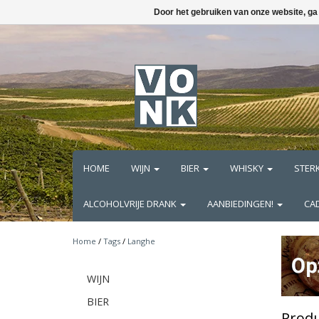
Door het gebruiken van onze website, ga
HOME
WIJN
BIER
WHISKY
STER
ALCOHOLVRIJE DRANK
AANBIEDINGEN!
CA
Home
/
Tags
/
Langhe
WIJN
BIER
Prod