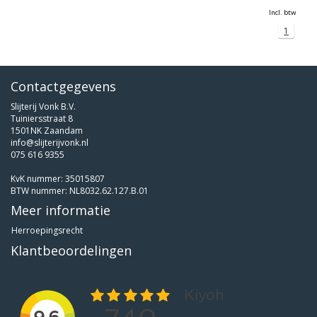
Incl. btw
1
Contactgegevens
Slijterij Vonk B.V.
Tuiniersstraat 8
1501NK Zaandam
info@slijterijvonk.nl
075 616 9355
KvK nummer: 35015807
BTW nummer: NL8032.62.127.B.01
Meer informatie
Herroepingsrecht
Klantbeoordelingen