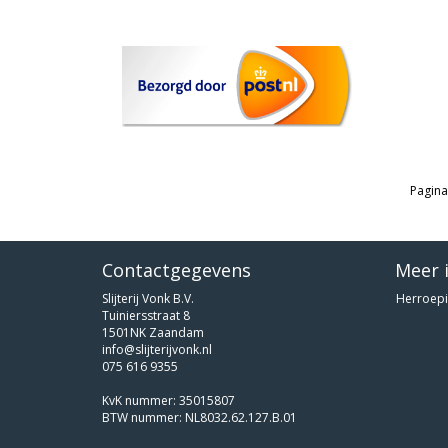
Pagina
Contactgegevens
Meer 
Slijterij Vonk B.V.
Herroepi
Tuiniersstraat 8
1501NK Zaandam
info@slijterijvonk.nl
075 616 9355
KvK nummer: 35015807
BTW nummer: NL8032.62.127.B.01