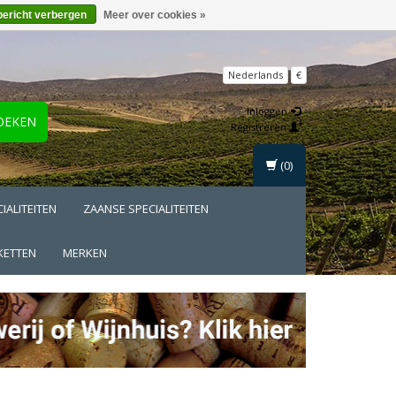
bericht verbergen
Meer over cookies »
Nederlands
€
Inloggen
OEKEN
Registreren
(0)
IALITEITEN
ZAANSE SPECIALITEITEN
KETTEN
MERKEN