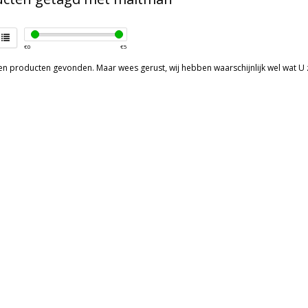
€
0
€
5
een producten gevonden. Maar wees gerust, wij hebben waarschijnlijk wel wat U