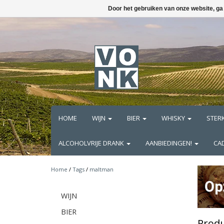
Door het gebruiken van onze website, ga
HOME
WIJN
BIER
WHISKY
STER
ALCOHOLVRIJE DRANK
AANBIEDINGEN!
CA
Home
/
Tags
/
maltman
WIJN
BIER
Prod