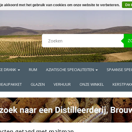
 je akkoord met het gebruik van cookies om onze website te verbeteren.
Dit 
Z
KE DRANK
RUM
AZIATISCHE SPECIALITEITEN
SPAANSE SPEC
DEAUPAKKET
GLAZEN
VERHUUR
ONZE WINKEL
KERSTPAK
ucten getagd met maltman