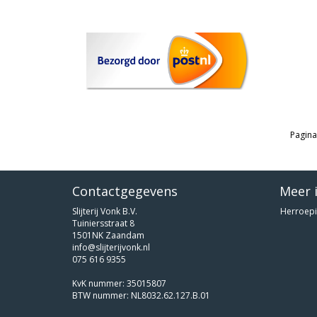
Pagina
Contactgegevens
Meer 
Slijterij Vonk B.V.
Herroepi
Tuiniersstraat 8
1501NK Zaandam
info@slijterijvonk.nl
075 616 9355
KvK nummer: 35015807
BTW nummer: NL8032.62.127.B.01