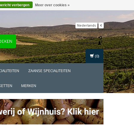
bericht verbergen
Meer over cookies »
Nederlands
€
Inloggen
OEKEN
Registreren
(0)
IALITEITEN
ZAANSE SPECIALITEITEN
KETTEN
MERKEN