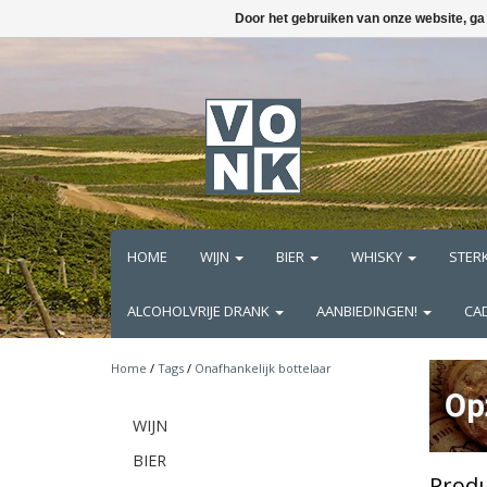
Door het gebruiken van onze website, ga
HOME
WIJN
BIER
WHISKY
STER
ALCOHOLVRIJE DRANK
AANBIEDINGEN!
CA
Home
/
Tags
/
Onafhankelijk bottelaar
WIJN
BIER
Produ