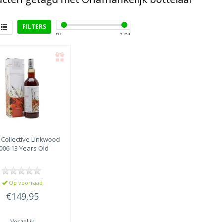
FILTERS
€
0
€
150
rict
eyside
(1)
t Collective
Linkwood
006 13 Years Old
Op voorraad
€149,95
Vergelijk