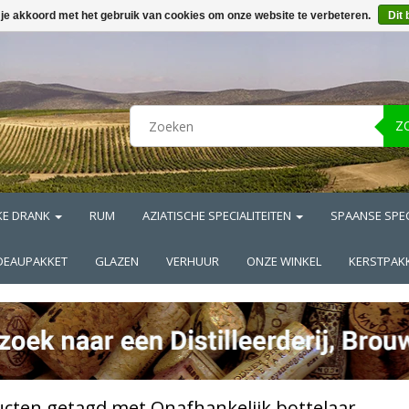
 je akkoord met het gebruik van cookies om onze website te verbeteren.
Dit 
Z
KE DRANK
RUM
AZIATISCHE SPECIALITEITEN
SPAANSE SPEC
DEAUPAKKET
GLAZEN
VERHUUR
ONZE WINKEL
KERSTPAK
cten getagd met Onafhankelijk bottelaar