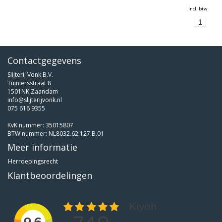
Incl. btw
1
Contactgegevens
Slijterij Vonk B.V.
Tuiniersstraat 8
1501NK Zaandam
info@slijterijvonk.nl
075 616 9355
KvK nummer: 35015807
BTW nummer: NL8032.62.127.B.01
Meer informatie
Herroepingsrecht
Klantbeoordelingen