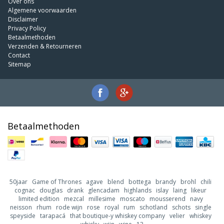
Over ons
Algemene voorwaarden
Disclaimer
Privacy Policy
Betaalmethoden
Verzenden & Retourneren
Contact
Sitemap
Betaalmethoden
50jaar
Game of Thrones
agave
blend
bottega
brandy
brohl
chili
cognac
douglas
drank
glencadam
highlands
islay
laing
likeur
limited edition
mezcal
millesime
moscato
mousserend
navy
neisson
rhum
rode wijn
rose
royal
rum
schotland
schots
single
speyside
tarapacá
that boutique-y whiskey company
velier
whiskey