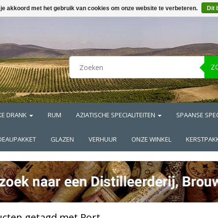
 je akkoord met het gebruik van cookies om onze website te verbeteren.
Dit 
Z
KE DRANK
RUM
AZIATISCHE SPECIALITEITEN
SPAANSE SPEC
DEAUPAKKET
GLAZEN
VERHUUR
ONZE WINKEL
KERSTPAK
cten getagd met Port