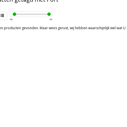
€
0
€
5
een producten gevonden. Maar wees gerust, wij hebben waarschijnlijk wel wat U