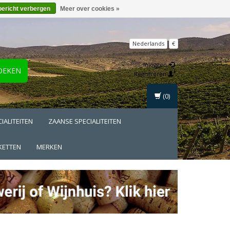
bericht verbergen
Meer over cookies »
Nederlands
€
Inloggen
OEKEN
Registreren
(0)
IALITEITEN
ZAANSE SPECIALITEITEN
KETTEN
MERKEN