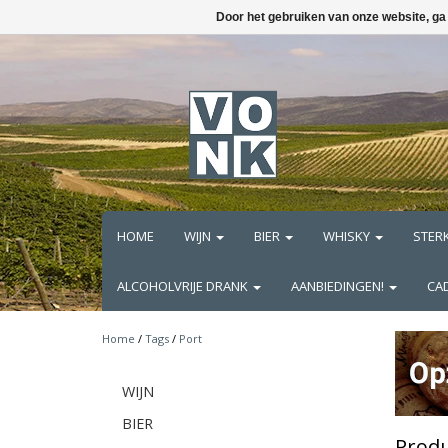
Door het gebruiken van onze website, ga
HOME
WIJN
BIER
WHISKY
STER
ALCOHOLVRIJE DRANK
AANBIEDINGEN!
CA
Home
/
Tags
/
Port
WIJN
BIER
Produ