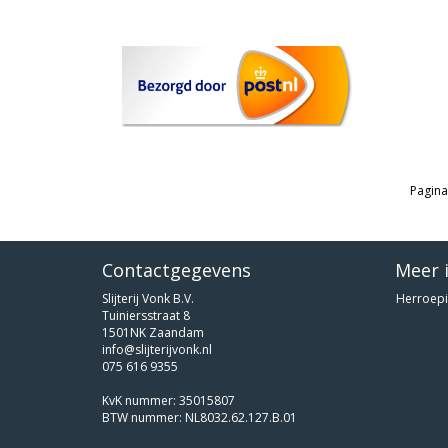
Pagina
Contactgegevens
Meer 
Slijterij Vonk B.V.
Herroepi
Tuiniersstraat 8
1501NK Zaandam
info@slijterijvonk.nl
075 616 9355
KvK nummer: 35015807
BTW nummer: NL8032.62.127.B.01