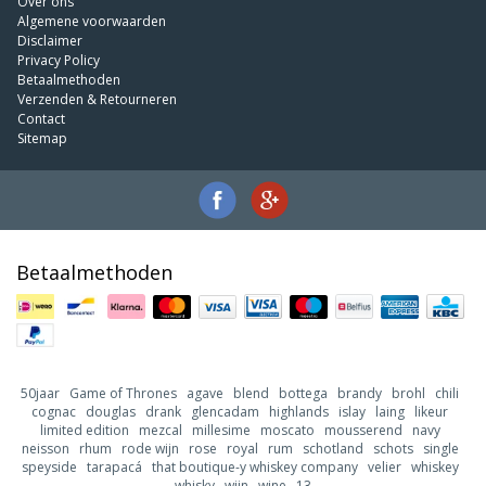
Over ons
Algemene voorwaarden
Disclaimer
Privacy Policy
Betaalmethoden
Verzenden & Retourneren
Contact
Sitemap
Betaalmethoden
50jaar
Game of Thrones
agave
blend
bottega
brandy
brohl
chili
cognac
douglas
drank
glencadam
highlands
islay
laing
likeur
limited edition
mezcal
millesime
moscato
mousserend
navy
neisson
rhum
rode wijn
rose
royal
rum
schotland
schots
single
speyside
tarapacá
that boutique-y whiskey company
velier
whiskey
whisky
wijn
wine
13