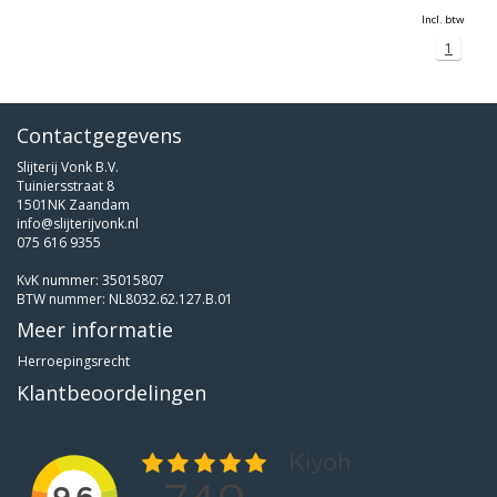
Incl. btw
1
Contactgegevens
Slijterij Vonk B.V.
Tuiniersstraat 8
1501NK Zaandam
info@slijterijvonk.nl
075 616 9355
KvK nummer: 35015807
BTW nummer: NL8032.62.127.B.01
Meer informatie
Herroepingsrecht
Klantbeoordelingen