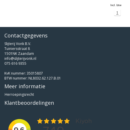
Incl. btw
1
Contactgegevens
Slijterij Vonk B.V.
Tuiniersstraat 8
1501NK Zaandam
info@slijterijvonk.nl
075 616 9355
KvK nummer: 35015807
BTW nummer: NL8032.62.127.B.01
Meer informatie
Herroepingsrecht
Klantbeoordelingen