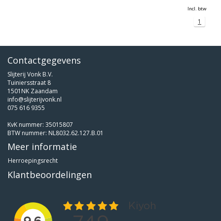
Incl. btw
1
Contactgegevens
Slijterij Vonk B.V.
Tuiniersstraat 8
1501NK Zaandam
info@slijterijvonk.nl
075 616 9355
KvK nummer: 35015807
BTW nummer: NL8032.62.127.B.01
Meer informatie
Herroepingsrecht
Klantbeoordelingen