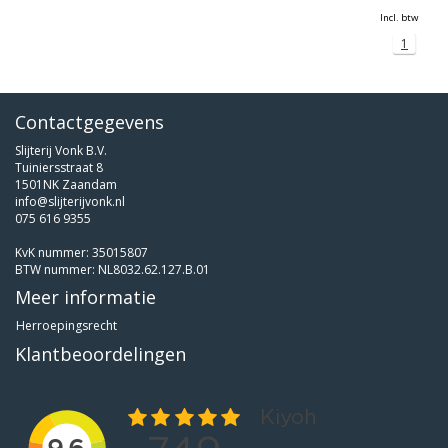
Incl. btw
1
Contactgegevens
Slijterij Vonk B.V.
Tuiniersstraat 8
1501NK Zaandam
info@slijterijvonk.nl
075 616 9355
KvK nummer: 35015807
BTW nummer: NL8032.62.127.B.01
Meer informatie
Herroepingsrecht
Klantbeoordelingen