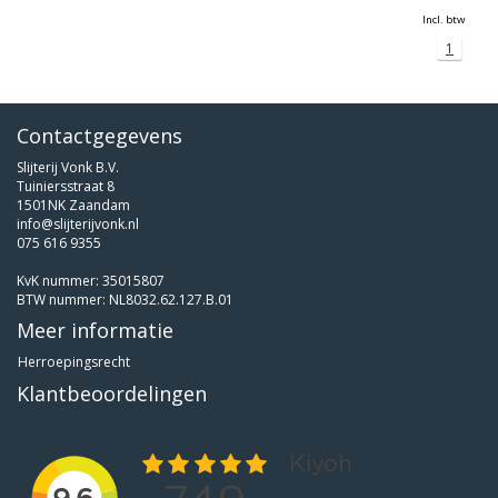
Incl. btw
1
Contactgegevens
Slijterij Vonk B.V.
Tuiniersstraat 8
1501NK Zaandam
info@slijterijvonk.nl
075 616 9355
KvK nummer: 35015807
BTW nummer: NL8032.62.127.B.01
Meer informatie
Herroepingsrecht
Klantbeoordelingen