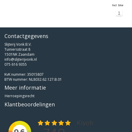
Incl. btw
1
Contactgegevens
Slijterij Vonk B.V.
Tuiniersstraat 8
1501NK Zaandam
info@slijterijvonk.nl
075 616 9355
KvK nummer: 35015807
BTW nummer: NL8032.62.127.B.01
Meer informatie
Herroepingsrecht
Klantbeoordelingen