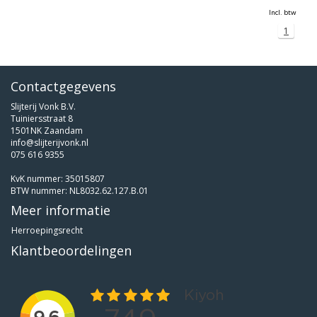
Incl. btw
1
Contactgegevens
Slijterij Vonk B.V.
Tuiniersstraat 8
1501NK Zaandam
info@slijterijvonk.nl
075 616 9355
KvK nummer: 35015807
BTW nummer: NL8032.62.127.B.01
Meer informatie
Herroepingsrecht
Klantbeoordelingen